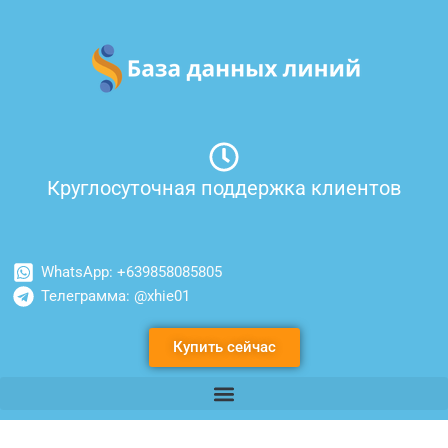
Перейти
к
содержимому
Круглосуточная поддержка клиентов
WhatsApp: +639858085805
Телеграмма: @xhie01
Купить сейчас