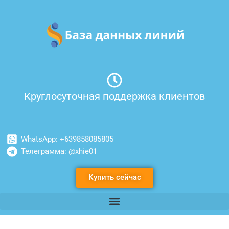
Перейти
к
содержимому
Круглосуточная поддержка клиентов
WhatsApp: +639858085805
Телеграмма: @xhie01
Купить сейчас