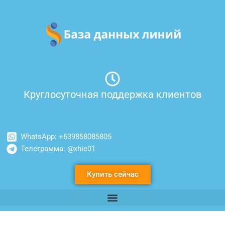
Перейти
к
содержимому
Круглосуточная поддержка клиентов
WhatsApp: +639858085805
Телеграмма: @xhie01
Купить сейчас