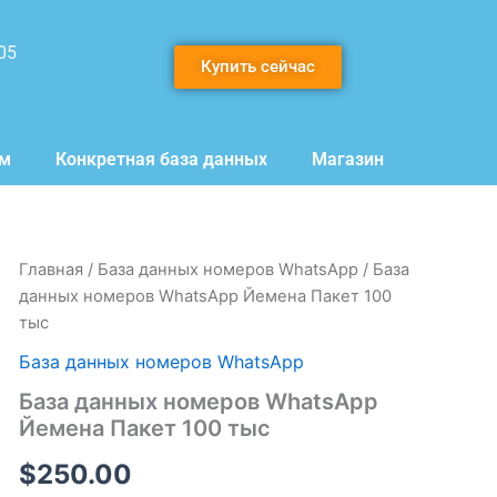
05
Купить сейчас
мм
Конкретная база данных
Магазин
Количество
Главная
/
База данных номеров WhatsApp
/ База
товара
данных номеров WhatsApp Йемена Пакет 100
База
тыс
данных
номеров
База данных номеров WhatsApp
WhatsApp
База данных номеров WhatsApp
Йемена
Пакет
Йемена Пакет 100 тыс
100
тыс
$
250.00