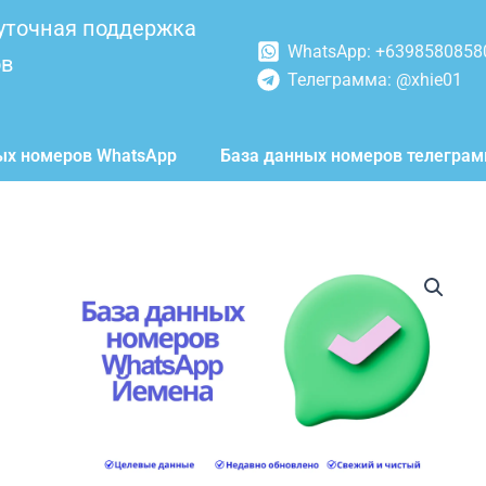
уточная поддержка
WhatsApp: +6398580858
ов
Телеграмма: @xhie01
ых номеров WhatsApp
База данных номеров телегра