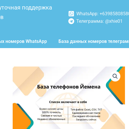
уточная поддержка
WhatsApp: +6398580858
ов
Телеграмма: @xhie01
ых номеров WhatsApp
База данных номеров телегра