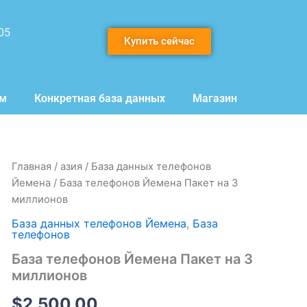
05
Купить сейчас
мм
Конкретная база данных
Магазин
Количество
Главная
/
азия
/
База данных телефонов
товара
Йемена
/ База телефонов Йемена Пакет на 3
База
миллионов
телефонов
Йемена
База данных телефонов Йемена
,
База
Пакет
телефонов
на
База телефонов Йемена Пакет на 3
3
миллионов
миллионов
$
2,500.00