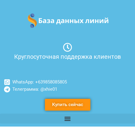
Перейти
к
содержимому
Круглосуточная поддержка клиентов
WhatsApp: +639858085805
Телеграмма: @xhie01
Купить сейчас