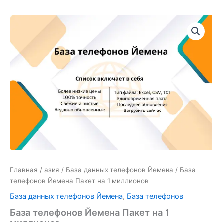
Количество
товара
База
телефонов
Йемена
Пакет
на
1
миллионов
Главная
/
азия
/
База данных телефонов Йемена
/ База
телефонов Йемена Пакет на 1 миллионов
База данных телефонов Йемена
,
База телефонов
База телефонов Йемена Пакет на 1