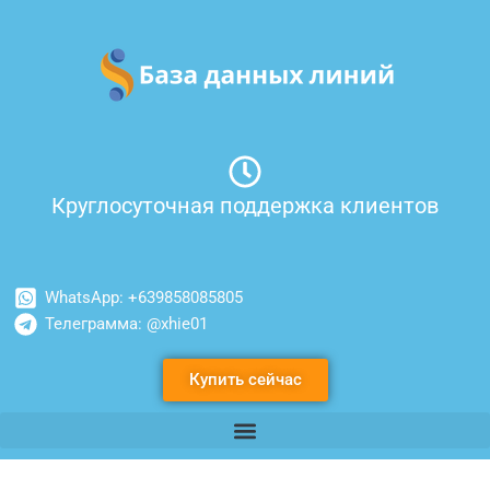
Перейти
к
содержимому
Круглосуточная поддержка клиентов
WhatsApp: +639858085805
Телеграмма: @xhie01
Купить сейчас