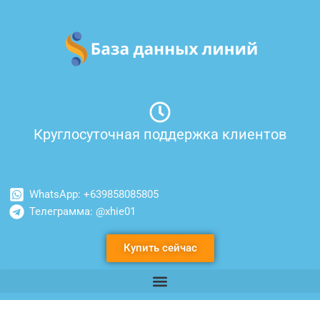
Перейти
к
содержимому
Круглосуточная поддержка клиентов
WhatsApp: +639858085805
Телеграмма: @xhie01
Купить сейчас