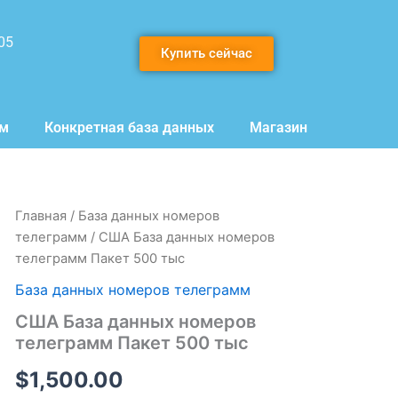
05
Купить сейчас
мм
Конкретная база данных
Магазин
Количество
Главная
/
База данных номеров
товара
телеграмм
/ США База данных номеров
США
телеграмм Пакет 500 тыс
База
данных
База данных номеров телеграмм
номеров
США База данных номеров
телеграмм
Пакет
телеграмм Пакет 500 тыс
500
тыс
$
1,500.00