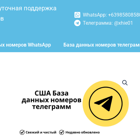
уточная поддержка
WhatsApp: +6398580858
ов
Телеграмма: @xhie01
ых номеров WhatsApp
База данных номеров телегра