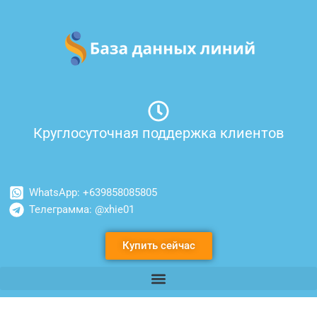
Перейти
к
содержимому
Круглосуточная поддержка клиентов
WhatsApp: +639858085805
Телеграмма: @xhie01
Купить сейчас