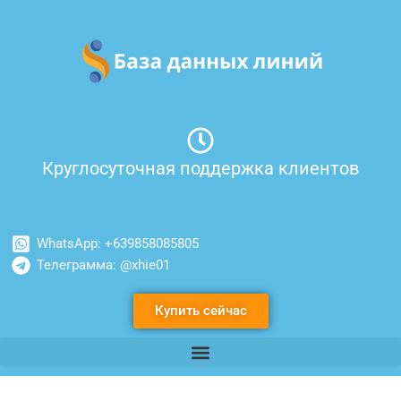
Перейти
к
содержимому
Круглосуточная поддержка клиентов
WhatsApp: +639858085805
Телеграмма: @xhie01
Купить сейчас