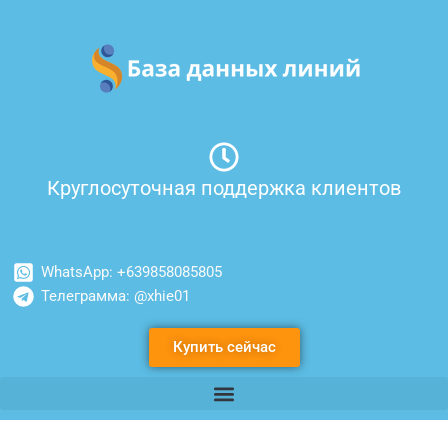
Перейти
к
содержимому
Круглосуточная поддержка клиентов
WhatsApp: +639858085805
Телеграмма: @xhie01
Купить сейчас