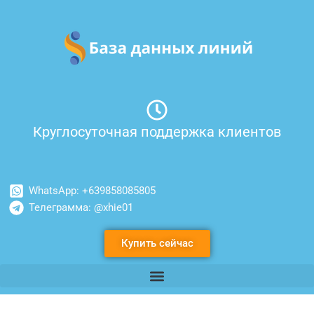
Перейти
к
содержимому
Круглосуточная поддержка клиентов
WhatsApp: +639858085805
Телеграмма: @xhie01
Купить сейчас