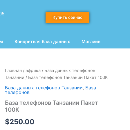
05
Купить сейчас
мм
Конкретная база данных
Магазин
Количество
Главная
/
африка
/
База данных телефонов
товара
Танзании
/ База телефонов Танзании Пакет 100К
База
телефонов
База данных телефонов Танзании
,
База
телефонов
Танзании
Пакет
База телефонов Танзании Пакет
100К
100К
$
250.00