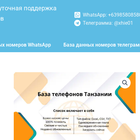
уточная поддержка
WhatsApp: +6398580858
ов
Телеграмма: @xhie01
ых номеров WhatsApp
База данных номеров телегра