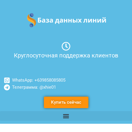
Перейти
к
содержимому
Круглосуточная поддержка клиентов
WhatsApp: +639858085805
Телеграмма: @xhie01
Купить сейчас