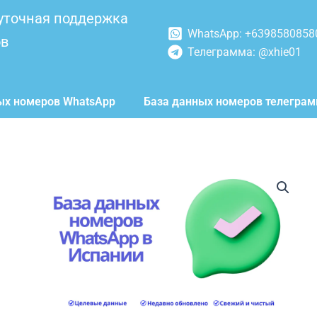
уточная поддержка
WhatsApp: +6398580858
ов
Телеграмма: @xhie01
ых номеров WhatsApp
База данных номеров телегра