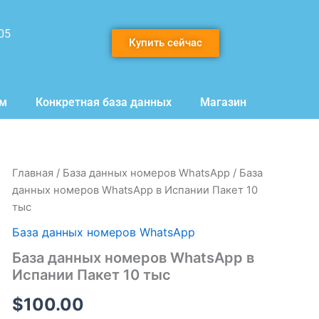
05
Купить сейчас
мм
Конкретная база данных
Магазин
Количество
Главная
/
База данных номеров WhatsApp
/ База
товара
данных номеров WhatsApp в Испании Пакет 10
База
тыс
данных
номеров
База данных номеров WhatsApp
WhatsApp
База данных номеров WhatsApp в
в
Испании
Испании Пакет 10 тыс
Пакет
10
$
100.00
тыс