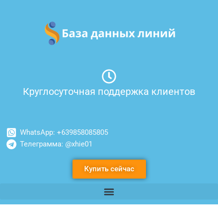
Перейти
к
содержимому
Круглосуточная поддержка клиентов
WhatsApp: +639858085805
Телеграмма: @xhie01
Купить сейчас