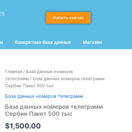
05
Купить сейчас
мм
Конкретная база данных
Магазин
Количество
Главная
/
База данных номеров
товара
телеграмм
/ База данных номеров телеграмм
База
Сербии Пакет 500 тыс
данных
номеров
База данных номеров телеграмм
телеграмм
База данных номеров телеграмм
Сербии
Пакет
Сербии Пакет 500 тыс
500
тыс
$
1,500.00