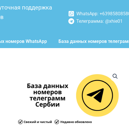
уточная поддержка
WhatsApp: +6398580858
ов
Телеграмма: @xhie01
ых номеров WhatsApp
База данных номеров телегра