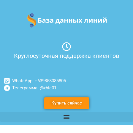
Перейти
к
содержимому
Круглосуточная поддержка клиентов
WhatsApp: +639858085805
Телеграмма: @xhie01
Купить сейчас