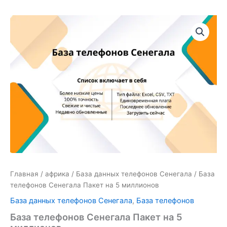
Количество
товара
База
телефонов
Сенегала
Пакет
на
5
миллионов
Главная
/
африка
/
База данных телефонов Сенегала
/ База
телефонов Сенегала Пакет на 5 миллионов
База данных телефонов Сенегала
,
База телефонов
База телефонов Сенегала Пакет на 5