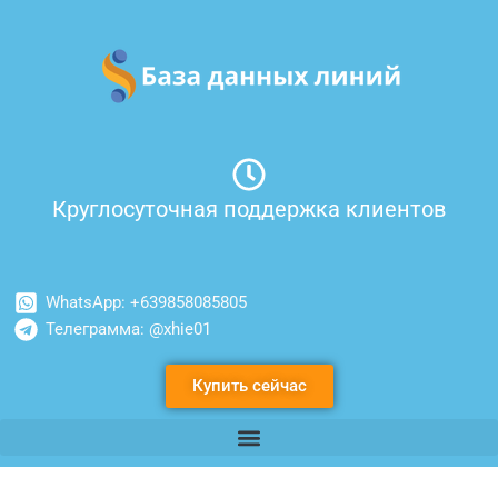
Перейти
к
содержимому
Круглосуточная поддержка клиентов
WhatsApp: +639858085805
Телеграмма: @xhie01
Купить сейчас