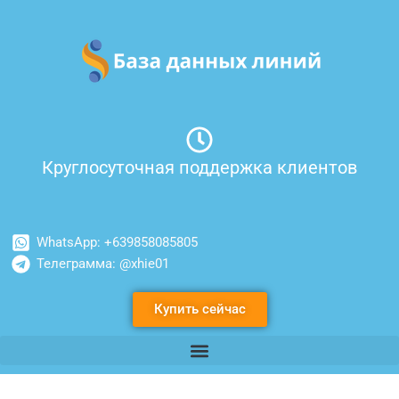
Перейти
к
содержимому
Круглосуточная поддержка клиентов
WhatsApp: +639858085805
Телеграмма: @xhie01
Купить сейчас