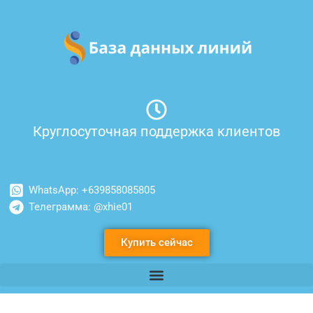
Перейти
к
содержимому
Круглосуточная поддержка клиентов
WhatsApp: +639858085805
Телеграмма: @xhie01
Купить сейчас