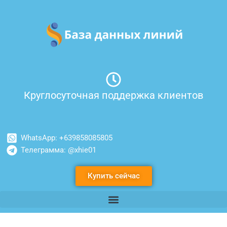
Перейти
к
содержимому
Круглосуточная поддержка клиентов
WhatsApp: +639858085805
Телеграмма: @xhie01
Купить сейчас