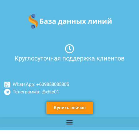
Перейти
к
содержимому
Круглосуточная поддержка клиентов
WhatsApp: +639858085805
Телеграмма: @xhie01
Купить сейчас