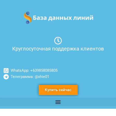
Перейти
к
содержимому
Круглосуточная поддержка клиентов
WhatsApp: +639858085805
Телеграмма: @xhie01
Купить сейчас