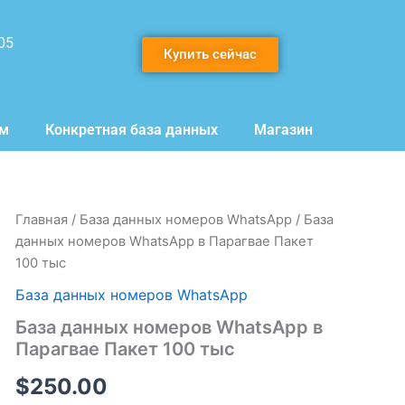
05
Купить сейчас
мм
Конкретная база данных
Магазин
Количество
Главная
/
База данных номеров WhatsApp
/ База
товара
данных номеров WhatsApp в Парагвае Пакет
База
100 тыс
данных
номеров
База данных номеров WhatsApp
WhatsApp
База данных номеров WhatsApp в
в
Парагвае
Парагвае Пакет 100 тыс
Пакет
100
$
250.00
тыс