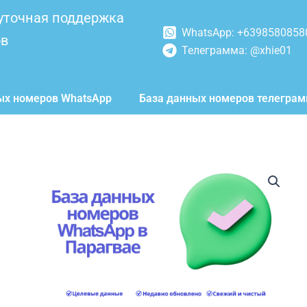
уточная поддержка
WhatsApp: +6398580858
ов
Телеграмма: @xhie01
ых номеров WhatsApp
База данных номеров телегра