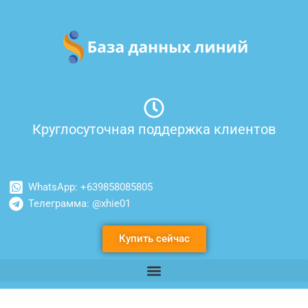
Перейти
к
содержимому
Круглосуточная поддержка клиентов
WhatsApp: +639858085805
Телеграмма: @xhie01
Купить сейчас