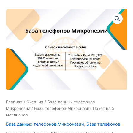
Количество
товара
База
телефонов
Микронезии
Пакет
на
5
миллионов
Главная
/
Океания
/
База данных телефонов
Микронезии
/ База телефонов Микронезии Пакет на 5
миллионов
База данных телефонов Микронезии
,
База телефонов