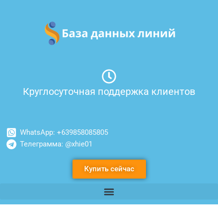
Перейти
к
содержимому
Круглосуточная поддержка клиентов
WhatsApp: +639858085805
Телеграмма: @xhie01
Купить сейчас