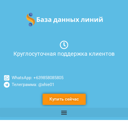
Перейти
к
содержимому
Круглосуточная поддержка клиентов
WhatsApp: +639858085805
Телеграмма: @xhie01
Купить сейчас