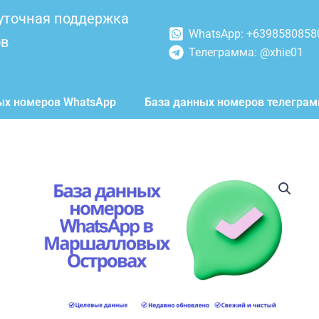
уточная поддержка
WhatsApp: +6398580858
ов
Телеграмма: @xhie01
ых номеров WhatsApp
База данных номеров телегра