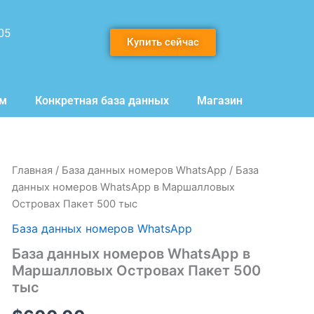
05
Купить сейчас
мм
Конкретная база данных
Магазин
Количество
Главная
/
База данных номеров WhatsApp
/ База
товара
данных номеров WhatsApp в Маршалловых
База
Островах Пакет 500 тыс
данных
номеров
База данных номеров WhatsApp
WhatsApp
База данных номеров WhatsApp в
в
Маршалловых
Маршалловых Островах Пакет 500
Островах
тыс
Пакет
500