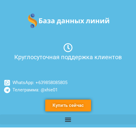
Перейти
к
содержимому
Круглосуточная поддержка клиентов
WhatsApp: +639858085805
Телеграмма: @xhie01
Купить сейчас