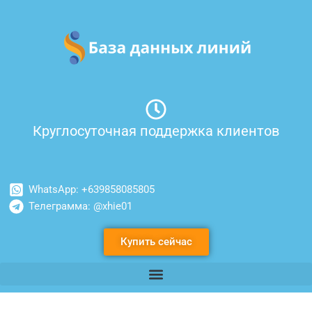
Перейти
к
содержимому
Круглосуточная поддержка клиентов
WhatsApp: +639858085805
Телеграмма: @xhie01
Купить сейчас