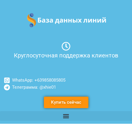
Перейти
к
содержимому
Круглосуточная поддержка клиентов
WhatsApp: +639858085805
Телеграмма: @xhie01
Купить сейчас