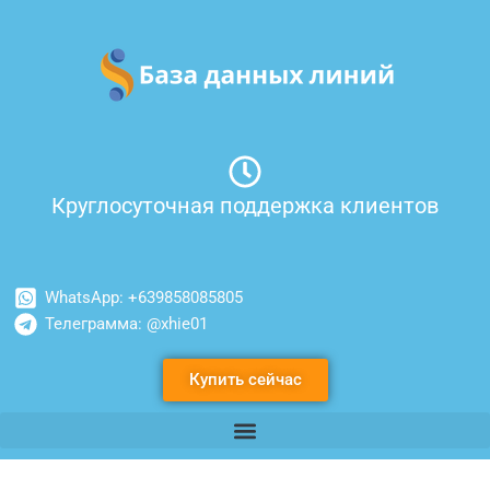
Перейти
к
содержимому
Круглосуточная поддержка клиентов
WhatsApp: +639858085805
Телеграмма: @xhie01
Купить сейчас