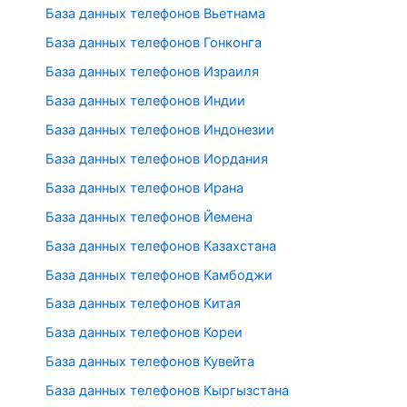
База данных телефонов Вьетнама
База данных телефонов Гонконга
База данных телефонов Израиля
База данных телефонов Индии
База данных телефонов Индонезии
База данных телефонов Иордания
База данных телефонов Ирана
База данных телефонов Йемена
База данных телефонов Казахстана
База данных телефонов Камбоджи
База данных телефонов Китая
База данных телефонов Кореи
База данных телефонов Кувейта
База данных телефонов Кыргызстана