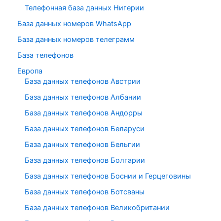
Телефонная база данных Нигерии
База данных номеров WhatsApp
База данных номеров телеграмм
База телефонов
Европа
База данных телефонов Австрии
База данных телефонов Албании
База данных телефонов Андорры
База данных телефонов Беларуси
База данных телефонов Бельгии
База данных телефонов Болгарии
База данных телефонов Боснии и Герцеговины
База данных телефонов Ботсваны
База данных телефонов Великобритании