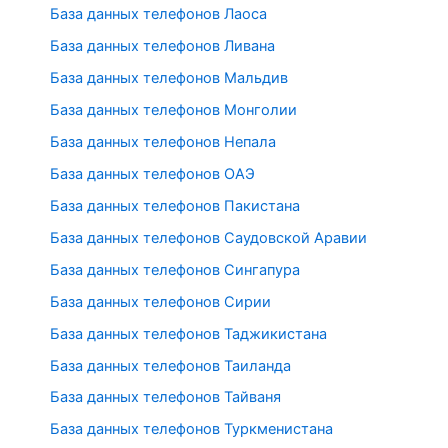
База данных телефонов Лаоса
База данных телефонов Ливана
База данных телефонов Мальдив
База данных телефонов Монголии
База данных телефонов Непала
База данных телефонов ОАЭ
База данных телефонов Пакистана
База данных телефонов Саудовской Аравии
База данных телефонов Сингапура
База данных телефонов Сирии
База данных телефонов Таджикистана
База данных телефонов Таиланда
База данных телефонов Тайваня
База данных телефонов Туркменистана