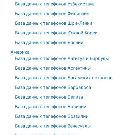
База данных телефонов Узбекистана
База данных телефонов Филиппин
База данных телефонов Шри-Ланки
База данных телефонов Южной Кореи
База данных телефонов Японии
Америка
База данных телефонов Антигуа и Барбуды
База данных телефонов Аргентины
База данных телефонов Багамских островов
База данных телефонов Барбадоса
База данных телефонов Белиза
База данных телефонов Боливии
База данных телефонов Бразилии
База данных телефонов Венесуэлы