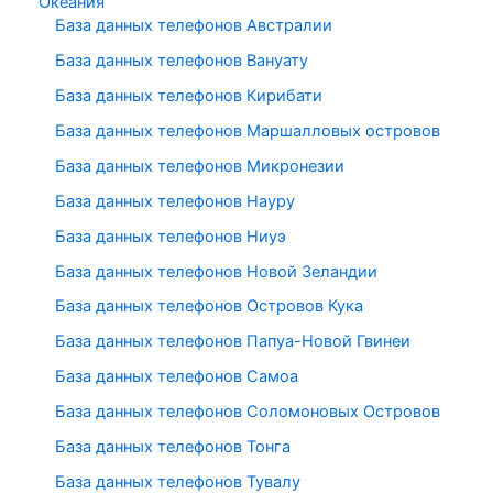
Океания
База данных телефонов Австралии
База данных телефонов Вануату
База данных телефонов Кирибати
База данных телефонов Маршалловых островов
База данных телефонов Микронезии
База данных телефонов Науру
База данных телефонов Ниуэ
База данных телефонов Новой Зеландии
База данных телефонов Островов Кука
База данных телефонов Папуа-Новой Гвинеи
База данных телефонов Самоа
База данных телефонов Соломоновых Островов
База данных телефонов Тонга
База данных телефонов Тувалу