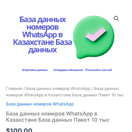
Количество
товара
База
данных
номеров
WhatsApp
в
Казахстане
База
данных
Пакет
10
тыс
Главная
/
База данных номеров WhatsApp
/ База данных
номеров WhatsApp в Казахстане База данных Пакет 10 тыс
База данных номеров WhatsApp
База данных номеров WhatsApp в
Казахстане База данных Пакет 10 тыс
$
100.00