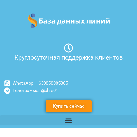
Перейти
к
содержимому
Круглосуточная поддержка клиентов
WhatsApp: +639858085805
Телеграмма: @xhie01
Купить сейчас