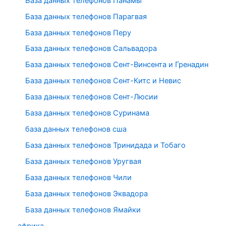
База данных телефонов Панамы
База данных телефонов Парагвая
База данных телефонов Перу
База данных телефонов Сальвадора
База данных телефонов Сент-Винсента и Гренадин
База данных телефонов Сент-Китс и Невис
База данных телефонов Сент-Люсии
База данных телефонов Суринама
база данных телефонов сша
База данных телефонов Тринидада и Тобаго
База данных телефонов Уругвая
База данных телефонов Чили
База данных телефонов Эквадора
База данных телефонов Ямайки
африка