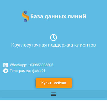
Перейти
к
содержимому
Круглосуточная поддержка клиентов
WhatsApp: +639858085805
Телеграмма: @xhie01
Купить сейчас