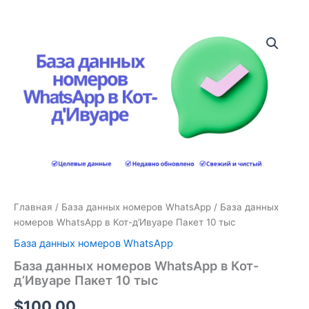
Количество
товара
База
данных
номеров
WhatsApp
в
Кот-
д'Ивуаре
Пакет
10
тыс
Главная
/
База данных номеров WhatsApp
/ База данных
номеров WhatsApp в Кот-д’Ивуаре Пакет 10 тыс
База данных номеров WhatsApp
База данных номеров WhatsApp в Кот-
д’Ивуаре Пакет 10 тыс
$
100.00