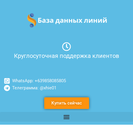
Перейти
к
содержимому
Круглосуточная поддержка клиентов
WhatsApp: +639858085805
Телеграмма: @xhie01
Купить сейчас