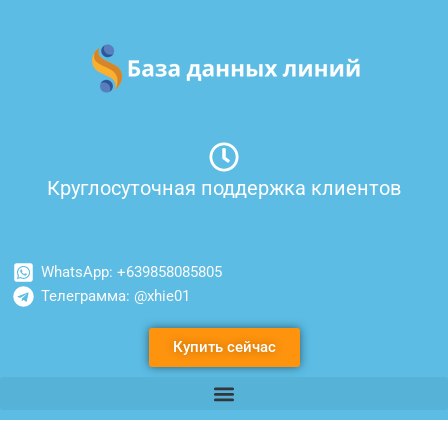
Перейти
к
содержимому
Круглосуточная поддержка клиентов
WhatsApp: +639858085805
Телеграмма: @xhie01
Купить сейчас