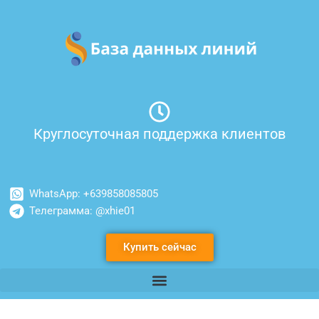
Перейти
к
содержимому
Круглосуточная поддержка клиентов
WhatsApp: +639858085805
Телеграмма: @xhie01
Купить сейчас