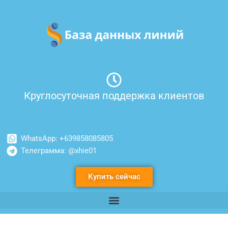
Перейти
к
содержимому
Круглосуточная поддержка клиентов
WhatsApp: +639858085805
Телеграмма: @xhie01
Купить сейчас