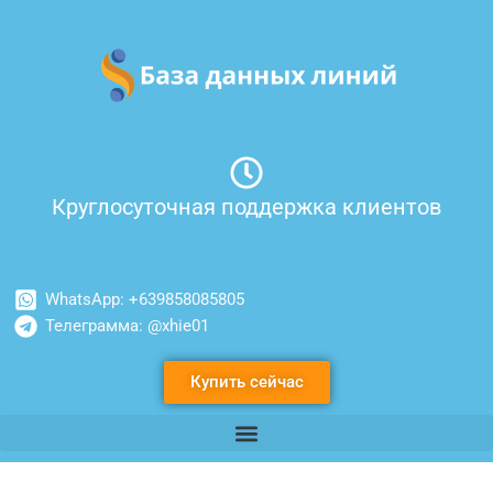
Перейти
к
содержимому
Круглосуточная поддержка клиентов
WhatsApp: +639858085805
Телеграмма: @xhie01
Купить сейчас