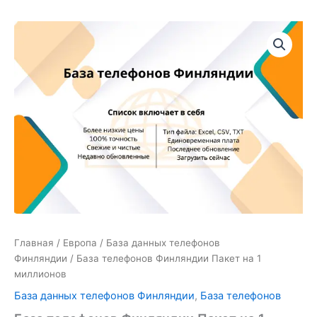
Количество
товара
База
телефонов
Финляндии
Пакет
на
1
миллионов
Главная
/
Европа
/
База данных телефонов
Финляндии
/ База телефонов Финляндии Пакет на 1
миллионов
База данных телефонов Финляндии
,
База телефонов