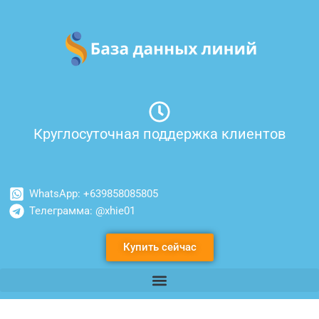
Перейти
к
содержимому
Круглосуточная поддержка клиентов
WhatsApp: +639858085805
Телеграмма: @xhie01
Купить сейчас