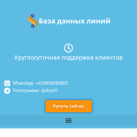
Перейти
к
содержимому
Круглосуточная поддержка клиентов
WhatsApp: +639858085805
Телеграмма: @xhie01
Купить сейчас