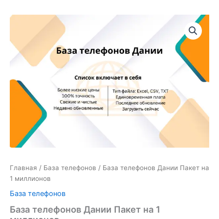
Количество
товара
База
телефонов
Дании
Пакет
на
1
миллионов
Главная
/
База телефонов
/ База телефонов Дании Пакет на
1 миллионов
База телефонов
База телефонов Дании Пакет на 1