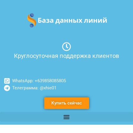
Перейти
к
содержимому
Круглосуточная поддержка клиентов
WhatsApp: +639858085805
Телеграмма: @xhie01
Купить сейчас