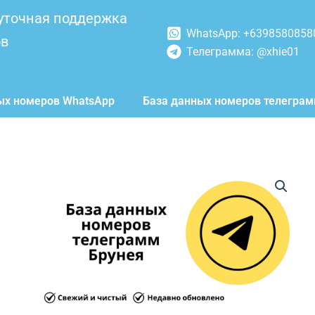
уточная поддержка
WhatsApp: +6398580858
ов
Телеграмма: @xhie01
ых номеров WhatsApp
База данных номеров телегра