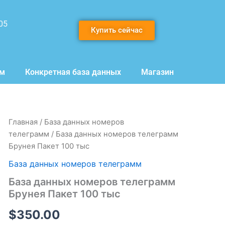
05
Купить сейчас
мм
Конкретная база данных
Магазин
Количество
Главная
/
База данных номеров
товара
телеграмм
/ База данных номеров телеграмм
База
Брунея Пакет 100 тыс
данных
номеров
База данных номеров телеграмм
телеграмм
База данных номеров телеграмм
Брунея
Пакет
Брунея Пакет 100 тыс
100
тыс
$
350.00