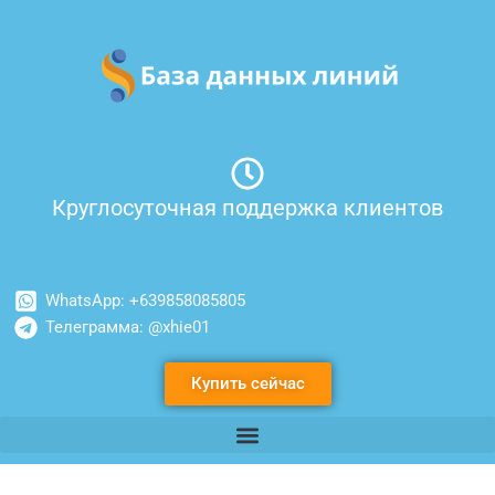
Перейти
к
содержимому
Круглосуточная поддержка клиентов
WhatsApp: +639858085805
Телеграмма: @xhie01
Купить сейчас