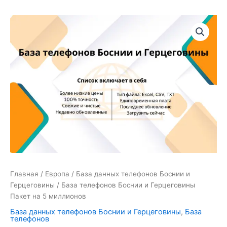
Количество
товара
База
телефонов
Боснии
и
Герцеговины
Пакет
на
5
миллионов
Главная
/
Европа
/
База данных телефонов Боснии и
Герцеговины
/ База телефонов Боснии и Герцеговины
Пакет на 5 миллионов
База данных телефонов Боснии и Герцеговины
,
База
телефонов