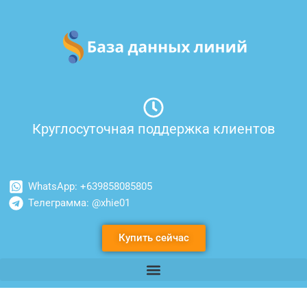
Перейти
к
содержимому
Круглосуточная поддержка клиентов
WhatsApp: +639858085805
Телеграмма: @xhie01
Купить сейчас