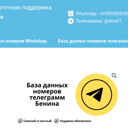
уточная поддержка
WhatsApp: +6398580858
ов
Телеграмма: @xhie01
ых номеров WhatsApp
База данных номеров телегра