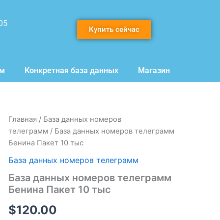
05
Купить сейчас
мм
Конкретная база данных
Магазин
Количество
Главная
/
База данных номеров
товара
телеграмм
/ База данных номеров телеграмм
База
Бенина Пакет 10 тыс
данных
номеров
База данных номеров телеграмм
телеграмм
База данных номеров телеграмм
Бенина
Пакет
Бенина Пакет 10 тыс
10
тыс
$
120.00