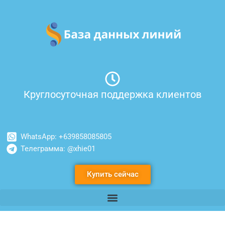
Перейти
к
содержимому
Круглосуточная поддержка клиентов
WhatsApp: +639858085805
Телеграмма: @xhie01
Купить сейчас