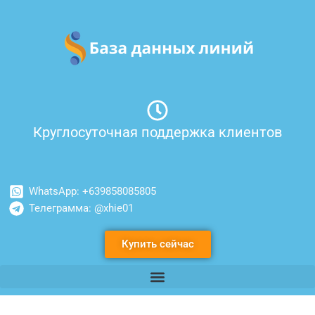
Перейти
к
содержимому
Круглосуточная поддержка клиентов
WhatsApp: +639858085805
Телеграмма: @xhie01
Купить сейчас